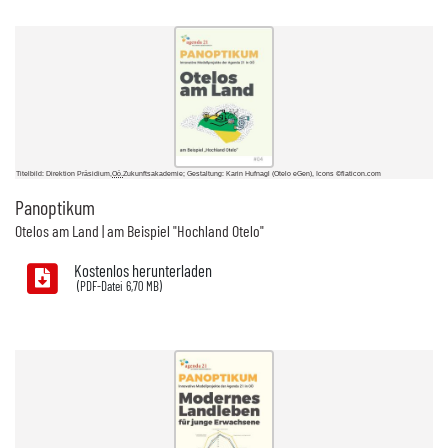
Titelbild: Direktion Präsidium,
Oö.
Zukunftsakademie; Gestaltung: Karin Hufnagl (Otelo eGen), Icons ©flaticon.com
Panoptikum
Otelos am Land | am Beispiel "Hochland Otelo"
Kostenlos herunterladen
6,70 MB)