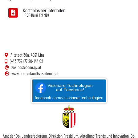
Kostenlos herunterladen
1,19 MB)
Altstadt 30a, 4021 Linz
(+43 732) 77 20-144 02
zak.post@ooe.gv.at
www.ooe-zukunftsakademie.at
Visionäre Technologien
auf Facebook!
facebook.com/visionaere.technologien
Amt der
Oö.
Landesregierung, Direktion Präsidium, Abteilung Trends und Innovation,
Oö.