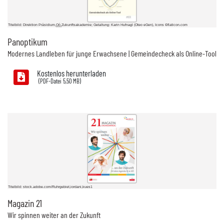
Titelbild: Direktion Präsidium,
Oö.
Zukunftsakademie; Getaltung: Karin Hufnagl (Oteo eGen), Icons ©flaticon.com
Panoptikum
Modernes Landleben für junge Erwachsene | Gemeindecheck als
Online
-
Tool
Kostenlos herunterladen
5,50 MB)
Titelbild: stock.adobe.com/Ruhrgebiet,iordani,kues1
Magazin 21
Wir spinnen weiter an der Zukunft