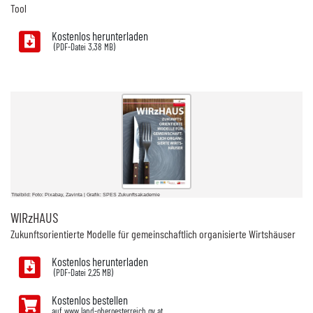
Tool
Kostenlos herunterladen
3,38 MB)
Titelbild: Foto: Pixabay, Zavinta | Grafik: SPES Zukunftsakademie
WIRzHAUS
Zukunftsorientierte Modelle für gemeinschaftlich organisierte Wirtshäuser
Kostenlos herunterladen
2,25 MB)
Kostenlos bestellen
auf www.land-oberoesterreich.gv.at