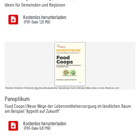
Ideen für Gemeinden und Regionen
Kostenlos herunterladen
1,25 MB)
Titelbild: Direktion Präsidium,
Oö.
Zukunftsakademie; Gestaltung: Karin Hufnagl (Otelo eGen), Icons ©flaticon.com
Panoptikum
Food Coops | Neue Wege der Lebensmittelversorgung im ländlichen Raum
am Beispiel "Appetit auf Zukunft"
Kostenlos herunterladen
6,81 MB)