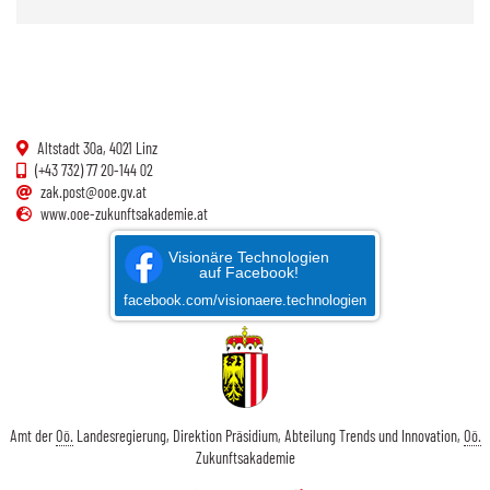
Altstadt 30a, 4021 Linz
(+43 732) 77 20-144 02
zak.post@ooe.gv.at
www.ooe-zukunftsakademie.at
Visionäre Technologien
auf Facebook!
facebook.com/visionaere.technologien
Amt der
Oö.
Landesregierung, Direktion Präsidium, Abteilung Trends und Innovation,
Oö.
Zukunftsakademie