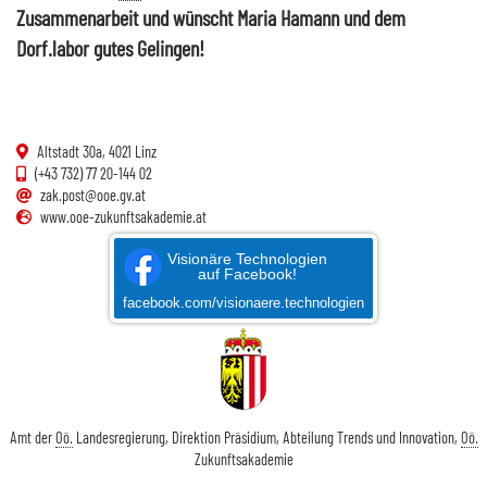
Zusammenarbeit und wünscht Maria Hamann und dem
Dorf.labor gutes Gelingen!
Altstadt 30a, 4021 Linz
(+43 732) 77 20-144 02
zak.post@ooe.gv.at
www.ooe-zukunftsakademie.at
Visionäre Technologien
auf Facebook!
facebook.com/visionaere.technologien
Amt der
Oö.
Landesregierung, Direktion Präsidium, Abteilung Trends und Innovation,
Oö.
Zukunftsakademie