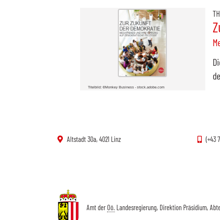
TH
Z
Me
Di
de
Titelbild: ©Monkey Business - stock.adobe.com
Altstadt 30a, 4021 Linz
(+43 
Amt der
Oö.
Landesregierung, Direktion Präsidium, Abt