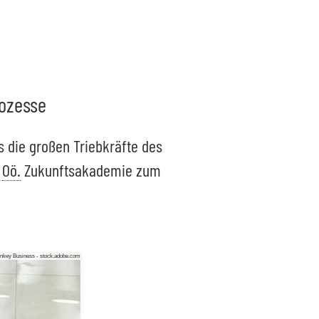
rozesse
ls die großen Triebkräfte des
r
Oö.
Zukunftsakademie zum
nkey Business - stock.adobe.com