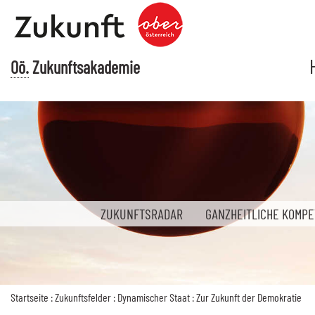
Accesskey
Accesskey
Accesskey
Accesskey
Zum Inhalt
Zum Hauptmenü
Zur Suche
Zur Fußzeile mit Kontaktdaten
[3]
[1]
[2]
[4]
Oö.
Zukunftsakademie
ZUKUNFTSRADAR
GANZHEITLICHE KOMP
Startseite
:
Zukunftsfelder
:
Dynamischer Staat
:
Zur Zukunft der Demokratie