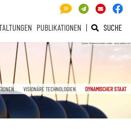
Visi
About us
Newsletter
Kontakt
EN
TALTUNGEN
PUBLIKATIONEN
|
SUCHE EIN- 
SUCHE
(A
GIONEN
VISIONÄRE TECHNOLOGIEN
DYNAMISCHER STAAT