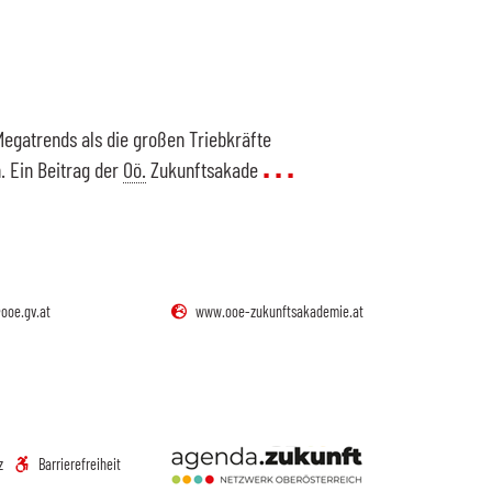
 Megatrends als die großen Triebkräfte
. Ein Beitrag der
Oö.
Zukunftsakade
ooe.gv.at
www.ooe-zukunftsakademie.at
z
Barrierefreiheit