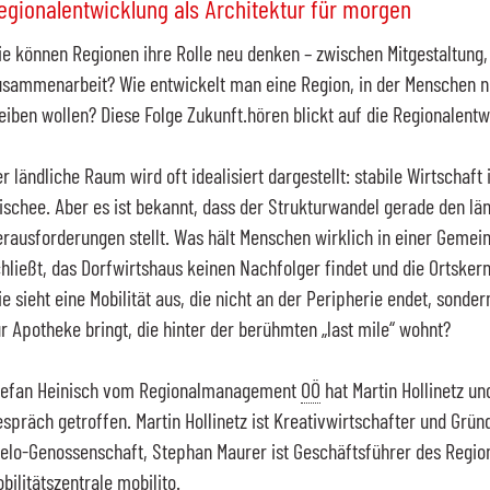
egionalentwicklung als Architektur für morgen
e können Regionen ihre Rolle neu denken – zwischen Mitgestaltung,
sammenarbeit? Wie entwickelt man eine Region, in der Menschen ni
eiben wollen? Diese Folge Zukunft.hören blickt auf die Regionalent
r ländliche Raum wird oft idealisiert dargestellt: stabile Wirtschaft 
ischee. Aber es ist bekannt, dass der Strukturwandel gerade den l
rausforderungen stellt. Was hält Menschen wirklich in einer Gemei
hließt, das Dorfwirtshaus keinen Nachfolger findet und die Ortske
e sieht eine Mobilität aus, die nicht an der Peripherie endet, sonde
r Apotheke bringt, die hinter der berühmten „last mile“ wohnt?
tefan Heinisch vom Regionalmanagement
OÖ
hat Martin Hollinetz u
spräch getroffen. Martin Hollinetz ist Kreativwirtschafter und Grü
elo-Genossenschaft, Stephan Maurer ist Geschäftsführer des Regi
bilitätszentrale mobilito.