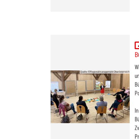
B
Wi
Quelle: ©Regionalmanagement Oberösterreich
un
Bü
Po
I
Bü
Zw
Pr