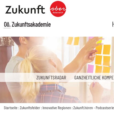
Accesskey
Accesskey
Accesskey
Accesskey
Zum Inhalt
Zum Hauptmenü
Zur Suche
Zur Fußzeile mit Kontaktdaten
[3]
[1]
[2]
[4]
Oö.
Zukunftsakademie
ZUKUNFTSRADAR
GANZHEITLICHE KOMP
Startseite
:
Zukunftsfelder
:
Innovative Regionen
:
Zukunft.hören - Podcastserie