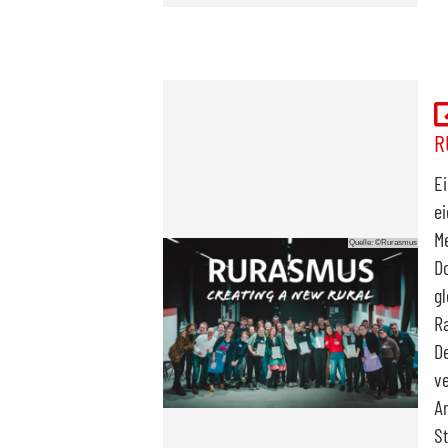
R
Ei
ei
Me
Quelle: ©Rurasmus
Do
gl
R
De
ve
A
St