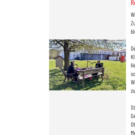
R
Wi
Zu
bl
Quelle: ©RMOÖ
De
Kl
He
sc
Wi
zu
S
Ge
Ot
Mo