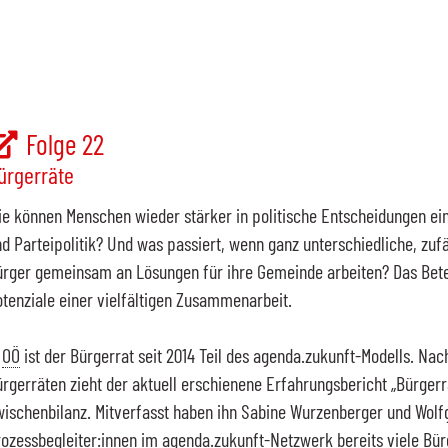
Folge 22
ürgerräte
e können Menschen wieder stärker in politische Entscheidungen ei
d Parteipolitik? Und was passiert, wenn ganz unterschiedliche, zuf
rger gemeinsam an Lösungen für ihre Gemeinde arbeiten? Das Betei
tenziale einer vielfältigen Zusammenarbeit.
n
OÖ
ist der Bürgerrat seit 2014 Teil des agenda.zukunft-Modells. Na
rgerräten zieht der aktuell erschienene Erfahrungsbericht „Bürgerr
ischenbilanz. Mitverfasst haben ihn Sabine Wurzenberger und Wolfg
ozessbegleiter:innen im agenda.zukunft-Netzwerk bereits viele Bür