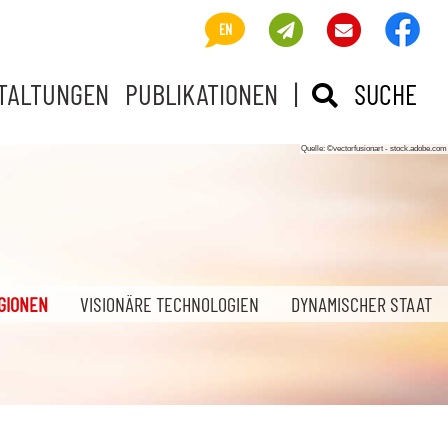
Visi
About us
Newsletter
Kontakt
EN
TALTUNGEN
PUBLIKATIONEN
|
SUCHE EIN- 
SUCHE
(AKTUELLE SEITE)
GIONEN
VISIONÄRE TECHNOLOGIEN
DYNAMISCHER STAAT