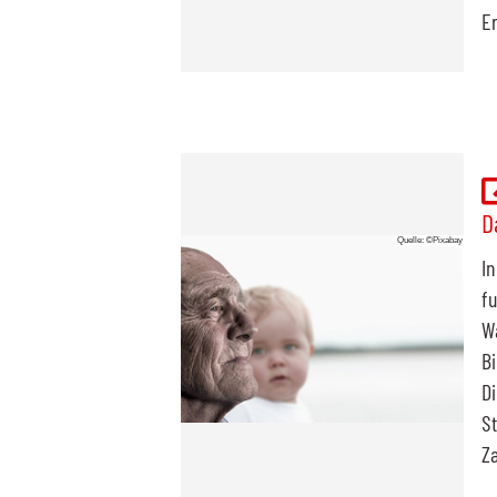
Er
D
Quelle: ©Pixabay
In
fu
Wä
B
Di
St
Za