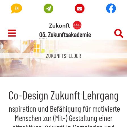
Accesskey
Accesskey
Accesskey
Accesskey
Zum Inhalt
Zum Hauptmenü
Zur Suche
Zur Fußzeile mit Kontaktdaten
[3]
[1]
[2]
[4]
Vision
About us
Newsletter
Kontakt
EN
Oö.
Zukunftsakademie
ZUKUNFTSFELDER
Co-Design
Zukunft Lehrgang
Inspiration und Befähigung für motivierte
Menschen zur (Mit-) Gestaltung einer